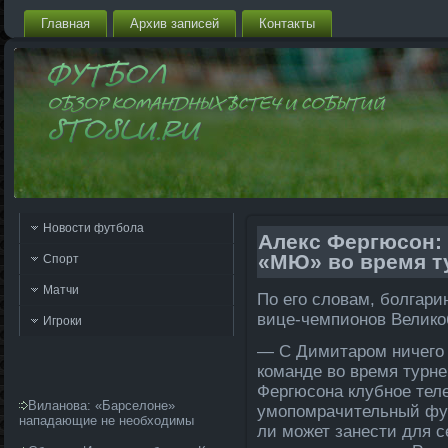
Главная
Архив запи­сей
Контакты
Новости футбола
Але­кс Фергюсон:
«МЮ» во время т
Спорт
Матчи
По его словам, болгарин
вице-чемпи­онов Велико
Игроки
— С Димитаром ничего 
команде во время турне
Фергюсона клубное тел
Виланова: «Барселоне»
умопомрачительный ф
нападающие не необходимы
ли может занести для се