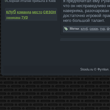
я предпочитал ему Руни
Сборная Италии прибыла в Киев
что он несправедливо не
наверняка, разочарован 
клуб
сезон
команда­
место
достаточно игровой пра
тур
тренировка
него большой талант.
Метки:
клуб
,
сезон
,
тур
,
ф
Stoslu.ru © Футбол