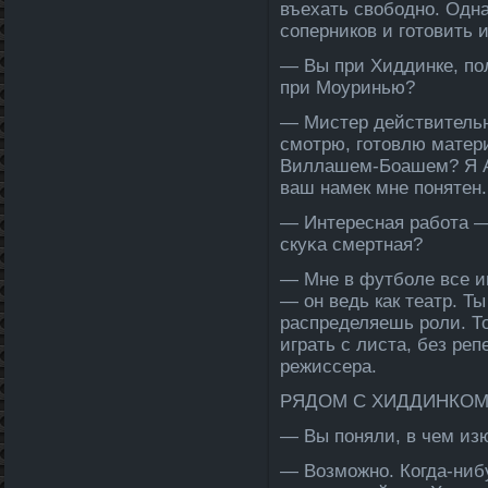
въехать свободно. Одна
соперников и готовить 
— Вы при Хиддинке, пол
при Моуринью?
— Мистер действительно
смотрю, готовлю матери
Виллашем-Боашем? Я Ан
ваш намек мне понятен.
— Интересная работа —
скуκа смертная?
— Мне в футболе­ все и
— он ведь как театр. Т
распределяешь роли. Т
играть с листа, без реп
режиссера.
РЯДОМ С ХИДДИНКОМ
— Вы поняли, в чем из
— Возможно. Когда­-нибу