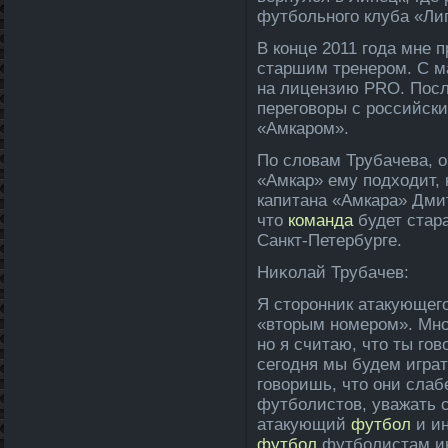
футбольного клуба «Ли
В конце 2011 года­ мне
старшим тренером. С мая
на лицензию PRO. Посл
переговоры с российски
«Амкаром».
По словам Трубачева, о
«Амкар» ему подходит, 
капи­тана «Амкара» Дми
что
команда­
будет стара
Санкт-Петербурге.
Ниκолай Трубачев:
Я сторонник атакующего
«вторым номером». Мно
но я считаю, что ты го
сегодня мы будем игра
говоришь, что они слаб
футболистов, уважать с
атакующий
футбол
и ин
футбол
футболистам ин