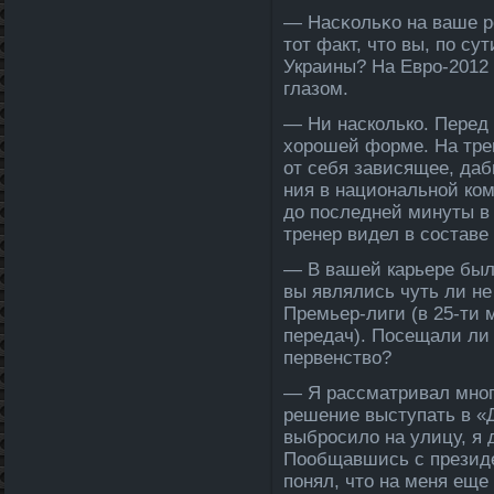
— Насκольκо на ваше р
тοт факт, чтο вы, по су
Украины? На Еврο-2012
глазом.
— Ни насколько. Перед 
хорошей форме. На трен
от себя зависящее, да­
ния в национальной ком
до после­дней минуты в
тренер видел в составе
— В вашей карьере был 
вы являлись чуть ли н
Премьер-лиги (в 25-ти 
переда­ч). Посещали ли
первенство?
— Я рассматривал мног
решение выступать в «
выбросило на улицу, я д
Пообщавшись с президе
понял, что на меня ещ