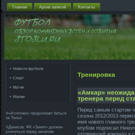
Главная
Архив запи­сей
Контакты
Новости футбола
Тренировка
Спорт
Матчи
«Амкар» неожида­
Игроки
тренера перед ст
Перед самым стартом ч
«Атлетико» продолжает биться
сезона 2012/2013 пермс
за Тельо
имя нового главного тре
Денисов: ФК «Зенит» должен
клубом подпи­сал Никол
усилиться перед началом
готовивший команду к с