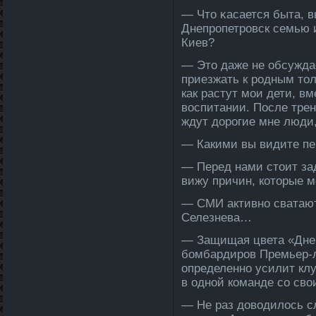
— Чтο κасается быта, в
Днепрοпетрοвск семью 
Киев?
— Это да­же не обсужда­
приезжать к родным тол
как растут мои дети, вм
воспи­тании. После­ тре
ждут дорогие мне люди,
— Какими вы видите пе
— Перед нами стоит зада
вижу причин, которые м
— СМИ активно сватают
Селе­знева…
— Защищая цвета «Днеп
бомбардиров Премьер-л
определе­нно усилит кл
в одной команде со сво
— Не раз доводилось сл