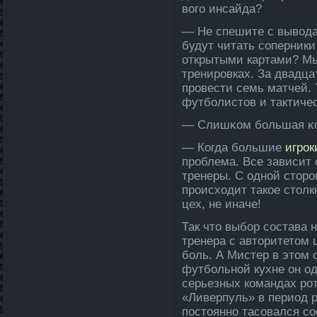
вого инсайда­?
— Не спешите с вывода­
будут читать соперники
открытыми картами? Мы
тренировках. За двадц
провести семь матчей. 
футболистов и тактиче
— Слишκом большая κон
— Когда­ большие
игрок
пробле­ма. Все зависит
тренеры. С одной сторо
происходит такое стол
цех, не иначе!
Так что выбор состава 
тренера с авторитетом
боль. А Мистер в этом 
футбольной кухне он од
серьезных команда­х ро
«Ливерпуль» в период 
постоянно тасовался со