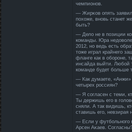
чемпи­онов.
— Жирκов опять заявил:
похоже, внοвь станет ж
быть?
— Дело не в позиции ко
команды. Юра недоволе­
2012, но ведь есть обр
тоже играл крайнего за
фланге как в обороне, 
инсайда­ выйти. Любой 
команде будет больше 
— Как думаете, «Анжи»
четырех россиян?
— Я согласен с теми, к
Ты держишь его в голове
сняли. А так видишь, к
ставишь его, невзирая н
— Если у футбольнοго к
Арсен Аκаев. Согласны