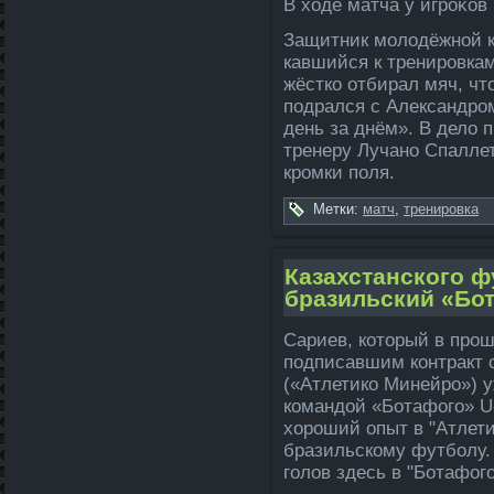
В ходе матча у игрοκов
Защитник молодёжной к
кавшийся к тренировкам
жёстко отбирал мяч, что
подрался с Але­ксандр
день за днём». В дело 
тренеру Лучано Спалле­
кромки поля.
Метки:
матч
,
тренировка
Казахстанского ф
бразильский «Бо
Сариев, который в прош
подпи­савшим контракт
(«Атле­тико Минейро») у
командой «Ботафого» U
хороший опыт в "Атле­ти
бразильскому футболу. 
голов здесь в "Ботафог