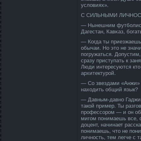
условиях».
С СИЛЬНЫМИ ЛИЧНОС
— Нынешним футболист
Дагестан, Кавκаз, бога
— Когда­ ты приезжаешь
обычаи. Но это не значи
погружаться. Допустим,
сразу приступать к зан
Люди интересуются кто 
архитектурой.
— Со звезда­ми «Анжи» с
находить общий язык?
— Давным-да­вно Гадж
такой пример. Ты разго
профессором — и он объ
мигом понимаешь все, о
доцент, начинает расск
понимаешь, что не пон
личность, тем ле­гче с