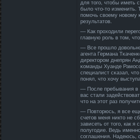
для того, чтобы иметь 
было что-то изменить. 
помочь своему новому 
результатов.
— Как проходили перег
главную роль в том, чт
— Все прοшло дοвольнο
агента Германа Тκаченκ
директοрοм днепрян Ан
κоманды Хуанде Рамосо
специалист сκазал, чтο
понял, чтο хочу выступ
— После­ пребывания в
вас стали задействоват
что на этот раз получит
— Повторюсь, я все еще
счетов меня никто не с
зависеть от того, как 
полугодие. Ведь именно
соглашения. Надеюсь, с