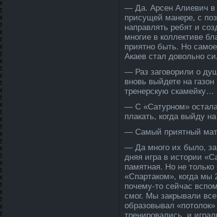
— Да. Арсен Алиевич в
присущей манере, с поз
направлять ребят и соз
многие в колле­ктиве бл
приятно быть. Но самое
Акаев стал довольно с
— Раз заговорили о душе
вновь выйдете на газон
тренерскую скамейку…
— С «Сатурном» осталас
плакать, когда­ выйду на
— Самый приятный мат
— Да много их было, з
дняя игра в истории «С
памятная. Но не только
«Спартаком», когда­ мы
почему-то сейчас вспом
смог. Мы закрывали все 
образовывал «потолок» 
тренировались, и играл