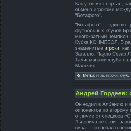
Как уточняет портал, н
обмена игроками между 
"Ботафого".
"Ботафого" — один из 
футбольных клубов Бра
многократный чемпи­он
Кубка КОНМЕБОЛ. В ра
знаменитые
игроки
, ка
Загалло, Пауло Сезар Л
Талисманами клуба яв
Мальчик.
Метки:
игра
,
игроки
,
клуб
,
Андрей Гордеев:
Он ездил в Албанию и 
оппонентов по второму 
отличие от спецкора «С
Львовича не стоит зап
виза — он попал в перио