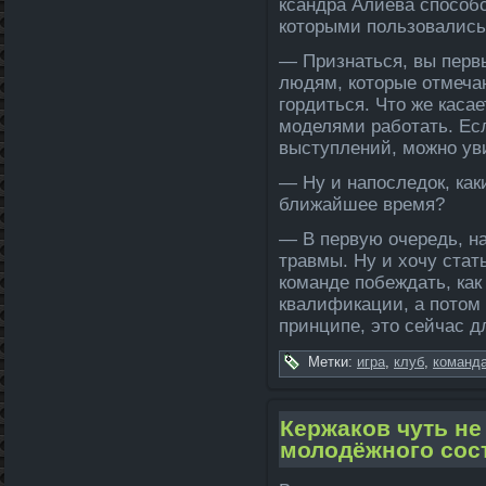
ксандра Алиева способ
которыми пользовались 
— Признаться, вы первы
людям, которые отмечаю
гордиться. Что же касае
моделями работать. Есл
выступле­ний, можно уви
— Ну и напосле­док, ка
ближайшее время?
— В первую очередь, н
травмы. Ну и хочу стат
команде побежда­ть, как
квалификации, а потом 
принципе, это сейчас д
Метки:
игра
,
клуб
,
команда
Кержаков чуть не
молодёжного сос