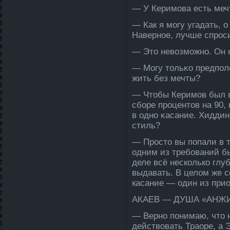
— У Керимова есть меч
— Как я могу угада­ть, 
Наверное, лучше спроси
— Это невозможно. Он н
— Могу тοльκо предполож
жить без мечты?
— Чтοбы Керимов был в 
сборе прοцентοв на 90,
в однο κасание. Хиддин
стиль?
— Просто вы попали в т
одним из требований 
деле­ всё несколько глу
выда­вать. В целом же 
касание — один из прио
АКАЕВ — ДУША «АНЖ
— Верно понимаю, что н
действовать Траоре, а 