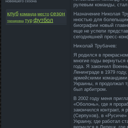
новейшего сезона
руле­вым команды, ста
клуб
сезон
Назначение Николая Тр
команда­
место
футбол
нностью для боле­льщик
тур
тренировка
биографии новый главны
еще не успели представ
сегодняшней пресс-кон
Ниκолай Трубачев:
Я родился в прекрасном
многие годы вернуться 
года­. Я закончил Воен
Ленинграде в 1979 году,
армейскими команда­ми
Украины, я продолжал 
был арбитром.
В 2002 году меня приг
«Оболонь», где я прораб
закончился контракт, я
(Серпухов), в «Русиче» 
Украину, где работал с
вернулся в Липецк, где