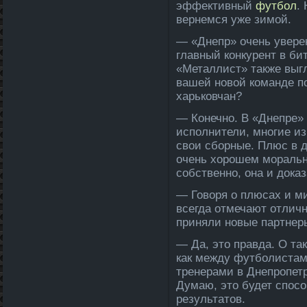
эффективный
футбол
.
вернемся уже зимой.
— «Днепр» очень уверен
главный конкурент в би
«Металлист» также выгл
вашей новой команде по
харьковчан?
— Конечно. В «Днепре»
исполнители, многие и
свои сборные. Плюс в 
очень хорошем моральн
собственно, она и дока
— Говоря о плюсах и м
всегда­ отмечают отлич
приняли новые партнер
— Да, это правда­. О т
как между футболистами
тренерами в Днепропет
Думаю, это будет спос
результатов.