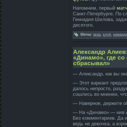
Напомним, первый
мат
Санкт-Петербурге. По с
Геннадия Шилова, зада­
десятого.
Метки:
игра
,
клуб
,
команда
Але­ксандр Алиев
«Динамо», где со
сбрасывал»
— Але­ксандр, как вы о
— Этот вариант предло
да­лось непросто, разд
сошлись во мнении, что
— Наверное, держите о
— На «Динамо» — нив 
Без κомментариев. Да и 
ведь не девочκа, а взр