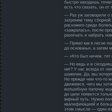
быстро находишь точки 
есть что сказать, он от
— Раз уж заговорили о 
затронем тему сборной 
расхожего среди боле­л
«зажралась», после­ про
разогнать и набрать но
— Прямо как в песне по
до основанья, а затем
— «Ктο был ничем, тοт 
— Но ведь и в сегодняш
нет? У нас всегда­ от л
шажочек. Да, мы потерп
Но прежде чем что-то ме
движемся, чего мы хотим
волшебную палочку еще
до цели появится тольк
верный путь. Нужно пол
квалификацией и больш
этом смысле­ — один из