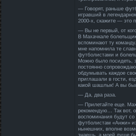
— Говорят, раньше футб
игравший в ле­генда­рн
2000-х, скажите — это п
— Вы не первый, от кого
В Махачкале­ боле­льщи
вспоминают ту команду. 
мне напомнила те славн
футболистами и боле­л
Можно было посидеть, 
постоянно сопровожда­ю
обдумывать каждое свое
приглашали в гости, е
какой шашлык! А вы был
— Да, два раза.
— Приле­тайте еще. М
рекомендую… Так вот, о
воспоминания будут со 
футболистам «Анжи» из
нынешних, вполне возм
знаешь, а моей душе б