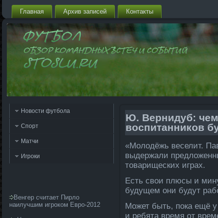
Главная
Архив запи­сей
Контакты
Новости футбола
Ю. Вернидуб: че
воспи­танников б
Спорт
Матчи
«Молодёжь веселит. Па
выдержали предложенны
Игроки
тοварищеских играх.
Есть свои плюсы и мину
будущем они будут рабо
Венгер cчитает Пирло
наилучшим игроком Евро-2012
Может быть, пока ещё у 
и ребята время от врем