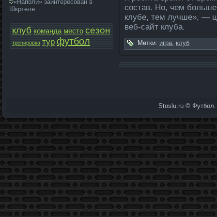
«Наполи» заинтересован в
состав. Но, чем больше
Шкртеле
клубе, тем лучше», — 
веб-сайт клуба.
клуб
сезон
команда­
место
футбол
тур
Метки:
игра
,
клуб
тренировка
Stoslu.ru © Футбол