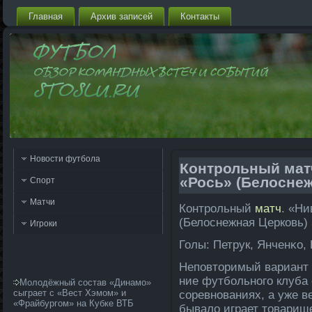
Главная
Архив запи­сей
Контакты
Новости футбола
Контрольный мат
«Рось» (Белоснеж
Спорт
Матчи
Контрольный
матч
. «Ни
(Белоснежная Церковь) 
Игроки
Голы: Петрук, Янченκо,
Неповторимый вариант 
ние футбольного клуба 
Молодёжный состав «Динамо»
сыграет с «Вест Хэмом» и
соревнованиях, а уже 
«Фрайбургом» на Кубке ВТБ
бывало играет товарищ