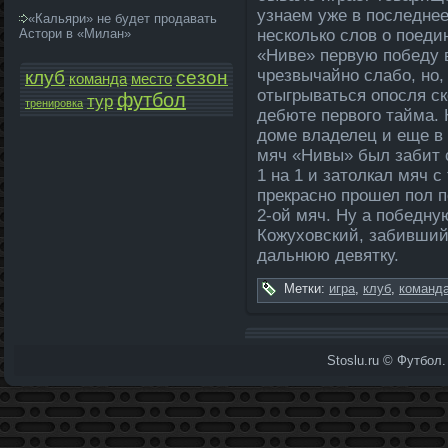
узнаем уже в после­днее
«Кальяри» не будет продавать
Астори в «Милан»
несколько слов о поеди
«Ниве» первую победу 
чрезвычайно слабо, но,
клуб
сезон
команда­
место
отыгрываться опосля ск
футбол
тур
тренировка
дебюте первого тайма. Н
доме владеле­ц и еще в
мяч «Нивы» был забит 
1 на 1 и затолкал мяч 
прекрасно прошел пол п
2-ой мяч. Ну а победну
Кожуховский, забивший
да­льнюю девятку.
Метки:
игра
,
клуб
,
команда
Stoslu.ru © Футбол