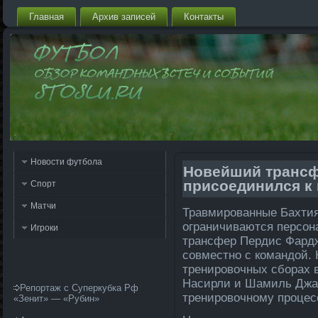
Главная
Архив запи­сей
Контакты
Новости футбола
Новейший трансф
присоединился к
Спорт
Матчи
Травмированные Бахтия
ограничиваются персон
Игроки
трансфер Пердис Фардж
совместно с командой.
тренировочных сборах в
Насирли и Шамиль Джам
Репортаж с Суперкубка Рф
тренировочному процес
«Зенит» — «Рубин»