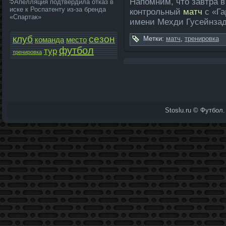
Напомним, что завтра в
Апелляция подтвердила отказ в
иске к Роспатенту из-за бренда
контрольный
матч
с «Га
«Спартак»
имени Мехди Гусейнзад
клуб
сезон
Метки:
матч
,
тренировка
команда­
место
футбол
тур
тренировка
Stoslu.ru © Футбол