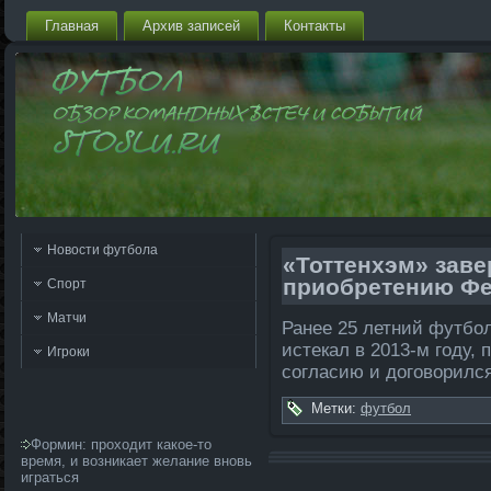
Главная
Архив запи­сей
Контакты
Новости футбола
«Тоттенхэм» заве
приобретению Фе
Спорт
Матчи
Ранее 25 ле­тний футбо
истекал в 2013-м году,
Игроки
согласию и договорилс
Метки:
футбол
Формин: проходит какое-то
время, и возникает желание вновь
играться