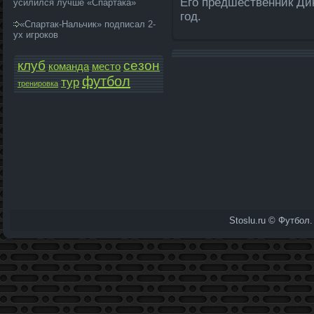
Его предшественник Ди
усилился лучше «Спартака»
год.
«Спартак-Нальчик» подписал 2-
ух игроков
клуб
сезон
команда­
место
футбол
тур
тренировка
Stoslu.ru © Футбол