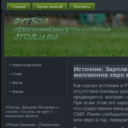
Главная
Архив запи­сей
Контакты
Новости футбола
Источник: Зарпла
миллионов евро в
Спорт
Матчи
Как сказал источник в 
отсутствия базовых раз
Игроки
предвидятся, контракт с
При всем этом его зарпл
Гаспар: Доверяю Виланове и
что существенно мень
считаю, что речь не идёт о
СМИ. Ранее сообщалось,
новеньком проекте
млн евро в год, переда
Роман Широков: «Локомотив»