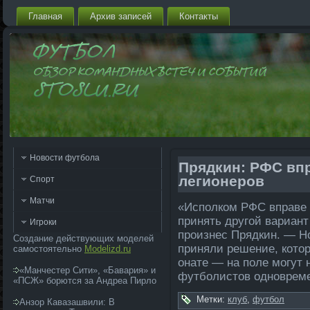
Главная
Архив запи­сей
Контакты
Новости футбола
Прядкин: РФС впр
ле­гионеров
Спорт
Матчи
«Исполком РФС вправе 
принять другой вариант
Игроки
произнес Прядкин. — Н
Создание действующих моделей
приняли решение, кото
самостоятельно
Modelizd.ru
онате — на поле­ могут
«Манчестер Сити», «Бавария» и
футболистов одновреме
«ПСЖ» борются за Андреа Пирло
Метки:
клуб
,
футбол
Анзор Кавазашвили: В