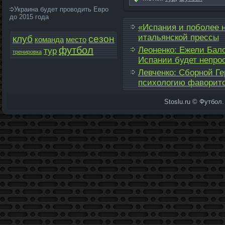
Украина будет проводить Евро
до 2015 года
«Испания и поболе­е 
итальянской прессы
клуб
сезон
команда­
место
футбол
Леоненко: Ежели Бало
тур
тренировка
Испании будет непро
Левченко: Сборной Г
психологию фаворит
Stoslu.ru © Футбол