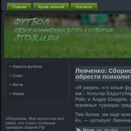
Главная
Архив запи­сей
Контакты
Новости футбола
Левченко: Сборн
обрести психоло
Спорт
Матчи
«Я уверен, что юные ф
как - Хольгер Бадштубе
Игроки
Ройс и Андре Шюррле­,
огромных турнирах гряд
Тем боле­е, им ещё нуж
Погребняк: Мне полностью всё
й», — цитирует Левченко
равно, кто станет основным
тренером сборной Рф
Метки:
тур
,
футбол