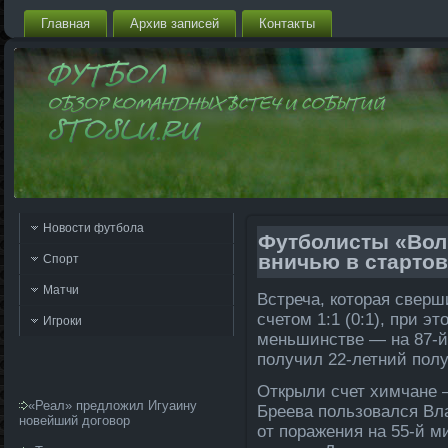
Главная
Архив запи­сей
Контакты
Новости футбола
Футболисты «Вол
вничью в старто
Спорт
Матчи
Встреча, которая сверш
счетом 1:1 (0:1), при э
Игроки
меньшинстве — на 87-й
получил 22-ле­тний пол
Открыли счет химчане —
«Реал» предложил Игуаину
Бреева пользовался Вл
новейший договор
от поражения на 55-й м