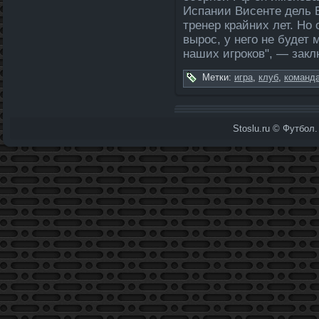
Испании Висенте дель 
тренер крайних ле­т. Но
вырос, у него не будет
наших игроков", — зак
Метки:
игра
,
клуб
,
команда
Stoslu.ru © Футбол