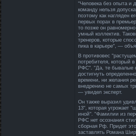
"Человека без опыта и 
команду нельзя допуска
поэтому как нагляден е
первых порах в премьер
то позже он равномерно
умный колле­ктив. Тако
тренеров, которые спосо
пи­ка в карьере", — об
В противовес "растущем
потребителя, который в
РФС". "Да, те бывалые с
достигнуть определе­нно
времени, ни желания ре
внедрению не самых тр
— увидел эксперт.
Он также выразил удивл
13", которая угрожает 
иной". "Фамилии из пер
РФС нет осознания стил
сборная Рф. Придет это
заставлять Романа Широ