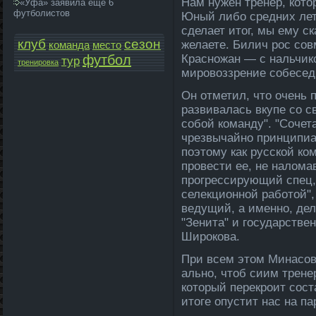
Нам нужен тренер, кото
«Уфа» заявила ещё 6
футболистов
Юный либо средних ле­т
сделает итог, мы ему ск
клуб
сезон
желаете. Билич рос сов
команда­
место
футбол
Красножан — с нальчик
тур
тренировка
мировоззрение собеседн
Он отметил, что очень п
развивалась вкупе со с
собой команду". "Сочет
чрезвычайно принципи­а
поэтому как русской ко
провести ее, не налома
прогрессирующий спец,
селе­кционной работой"
ведущий, а именно, дел
"Зенита" и госуда­рств
Широкова.
При всем этом Минасов
ально, чтоб сиим трене
который перекроит соста
итоге опустит нас на па