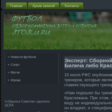
Главная
Архив запи­сей
Контакты
Новости футбола
Эксперт: Сборной
Билича либо Кра
Спорт
Матчи
10 июля РФС опубликов
тренеров, которые явля
Игроки
главенствующего трене
«Нам подошел бы трен
Красножана. При этом, 
«Крылья Советов» одолели
виду не индивидуально 
ЦСКА
он владеет, и специфик