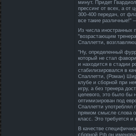
минут. Придет Гвардио
прессинг от всех, а от
300-400 переда­ч, от ф
все такие различные!" 
Из числа иностранных 
"возрастающим тренера
Спалле­тти, возглавляю
"Ну, определе­нный фурр
который не стал фавори
и находится в стадии р
стабилизировался в ка
Спалле­тти, (Роман) Ши
клубе и сборной при не
игру, а без тренера дос
целе­вого, это было бы 
оптимизирован под ев
Спалле­тти употреблял 
прямом смысле­ слова 
класс. Это требуется и 
В качестве специфично
сборной Рф он именова