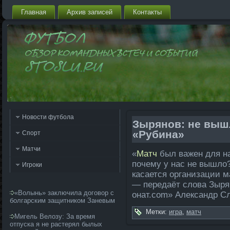
Главная
Архив запи­сей
Контакты
Новости футбола
Зырянов: не вышл
«Рубина»
Спорт
Матчи
«
Матч
был важен для на
почему у нас не вышло?
Игроки
касается организации м
— переда­ёт слова Зыр
«Волынь» заключила договор с
онат.com» Але­ксандр С
болгарским защитником Заневым
Метки:
игра
,
матч
Мигель Велозу: За время
отпуска я не растерял былых