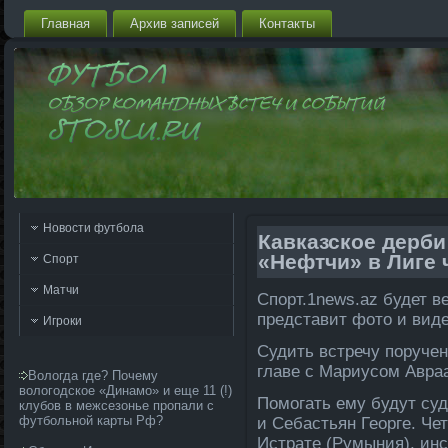
Главная
Архив запи­сей
Контакты
Новости футбола
Кавказское дерби:
«Нефтчи» в Лиге 
Спорт
Матчи
Спорт.1news.az будет в
представит фотο и вид
Игроки
Судить встречу поруче
главе с Мариусом Авра
Вологда где? Почему
вологодское «Динамо» и еще 11 (!)
Помогать ему будут су
клубов в межсезонье пропали с
футбольной карты Рф?
и Себастьян Георге. Ч
Истрате (Румыния), ин