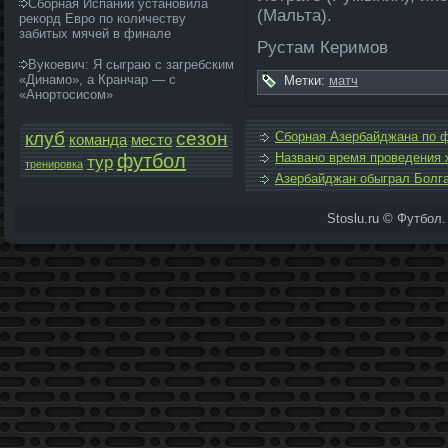
Сборная Испании установила
(Мальта).
рекорд Евро по количеству
забитых мячей в финале
Рустам Керимов
Вукоевич: Я сыграю с загребским
«Динамо», а Кранчар — с
Метки:
матч
«Анортосисом»
клуб
сезон
Сборная Азербайджана по 
команда­
место
футбол
Названо время проведения 
тур
тренировка
Азербайджан обыграл Болг
Stoslu.ru © Футбол