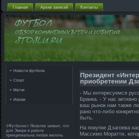
Главная
Архив запи­сей
Контакты
Новости футбола
Президент «Интер
приобретении Дз
Спорт
Матчи
- Мы интересуемся русс
Бранка. - У нас активно
Игроки
ваш рынок нам также л
рано что-либо конкретн
быть.
Футболист Яковлев заявил, что
На покупке Дзагоева на
для Эмери в работе
Массимо Моратти, кото
принципиальна любая мелочь