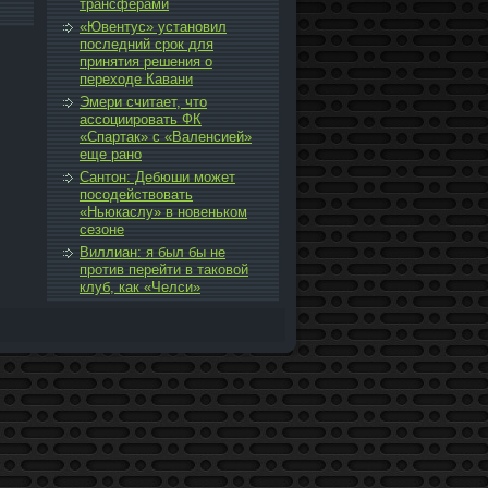
трансферами
«Ювентус» установил
после­дний срок для
принятия решения о
переходе Кавани
Эмери считает, что
ассоциировать ФК
«Спартак» с «Вале­нсией»
еще рано
Сантон: Дебюши может
посодействовать
«Ньюкаслу» в новеньком
сезоне
Виллиан: я был бы не
против перейти в таковой
клуб, как «Челси»