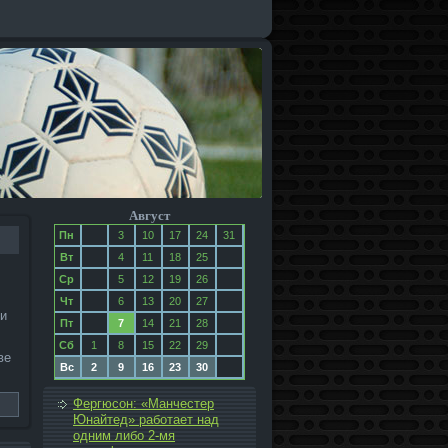
Август
Пн
3
10
17
24
31
Вт
4
11
18
25
Ср
5
12
19
26
Чт
6
13
20
27
ми
Пт
7
14
21
28
Сб
1
8
15
22
29
ве
Вс
2
9
16
23
30
Фергюсон: «Манчестер
Юнайтед» работает над
одним либо 2-мя