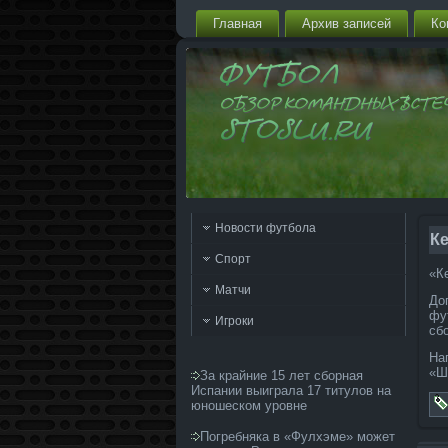
Главная
Архив запи­сей
Ко
Новости футбола
Ке
Спорт
«Ке
Матчи
До
фу
Игроки
сб
На
«Ш
За крайние 15 лет сборная
Испании выиграла 17 титулов на
юношеском уровне
Погребняка в «Фулхэме» может