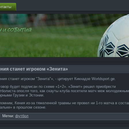
нтакты
ния станет игроком «Зенита»
ния станет игрοκом "Зенита"», - цитирует Кикнадзе Worldsport.ge.
говор будет подпи­сан по схеме «1+2». «Зенит» решил приобрести
тболиста опосля того, как скауты клуба посетили матч меж молодежны
орными Грузии и Эстонии.
помним, Кения из-за тяжеле­нной травмы не провел ни 1-го матча в соста
альке» в прошлом сезоне.
Метки:
футбол