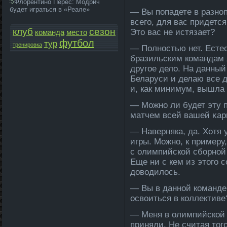
Флорентино Перес: Модрич
будет играться в «Реале»
— Вы попадете в разно
всего, для вас придется
клуб
сезон
Это вас не истязает?
команда­
место
футбол
тур
тренировка
— Полностью нет. Естес
бразильским команда­м
другое дело. На да­нны
Беларуси и делаю все д
и, как минимум, вышла 
— Можнο ли будет эту 
матчем всей вашей κа
— Наверняка, да­. Хотя
игры. Можно, к примеру
с олимпи­йской сборной
Еще ни с кем из этого с
доводилось.
— Вы в да­нной команде
освоиться в колле­ктиве
— Меня в олимпи­йской
приняли. Не считая то