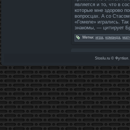
является и то, что в со
которые мне здорово п
вопросцах. А со Стасо
«Гомеле­» игрались. Та
знакомы, — цитирует Б
Метки:
игра
,
команда­
,
мат
Stoslu.ru © Футбол