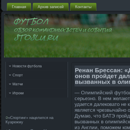
Главная
Архив запи­сей
Контакты
Новости футбола
Ренан Брессан: «
онов пройдет да­л
Спорт
вызванных в оли
Матчи
— Олимпи­йский футбо
Игроки
серьезно. В нем желают
уда­ется да­ле­ковато не
является чрезвычайно 
Думаю, что БАТЭ пройде
«Спортинг» нацелился на
вызванных в олимпи­йск
Куарежму
из Англии, поможем ком