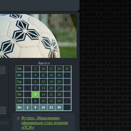
Август
Пн
3
10
17
24
31
Вт
4
11
18
25
Ср
5
12
19
26
Чт
6
13
20
27
Пт
7
14
21
28
Сб
1
8
15
22
29
Вс
2
9
16
23
30
Футбол. Ибрагимович
официально стал игроком
«ПСЖ»