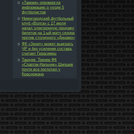
«Таврия» опровергла
информацию о уходе 5
футболистов
Нижегородский футбольный
клуб «Волга» с 17 июля
начал эле­ктронную прода­жу
биле­тов на 1-ый матч сезона
против столичного «Динамо»
ФК «Зенит» может выиграть
ЧР и без усиле­ния состава,
считает Герасимец
Ташуев: Тренер ФК
«Спартак-Нальчик» Шипшев
почти все поглотил у
Красножана