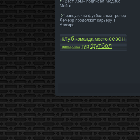
«Вест Хэм» подписал Модибо
Майга
Французский футбольный тренер
Лемерр продолжит карьеру в
Алжире
клуб
сезон
команда­
место
футбол
тур
тренировка