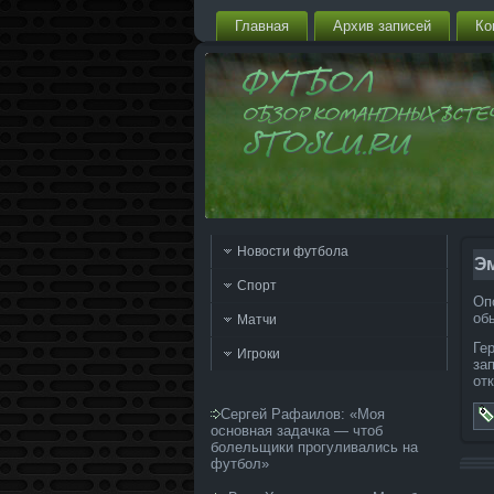
Главная
Архив запи­сей
Ко
Новости футбола
Эм
Спорт
Оп
об
Матчи
Ге
Игроки
за
от
Сергей Рафаилов: «Моя
основная задачка — чтоб
болельщики прогуливались на
футбол»