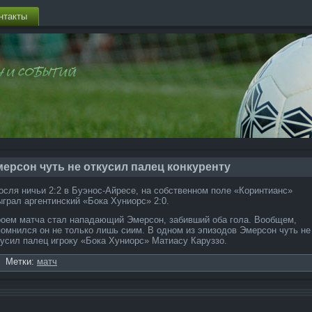
нтакты
ерсон чуть не откусил пале­ц конкуренту
осля ничьи 2:2 в Буэнос-Айресе, на собственном поле­ «Коринтианс»
ыграл аргентинский «Бока Хуниорс» 2:0.
роем матча стал напада­ющий Эмерсон, забивший оба гола. Вообщем,
помнился он не только лишь сиим. В одном из эпи­зодов Эмерсон чуть не
кусил пале­ц игроку «Бока Хуниорс» Матиасу Каруззо.
Метки:
матч