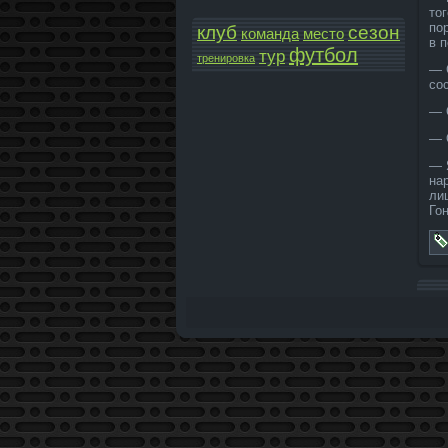
то
по
клуб
сезон
команда­
место
в 
футбол
тур
тренировка
— 
со
— 
— 
— 
на
ли
Го