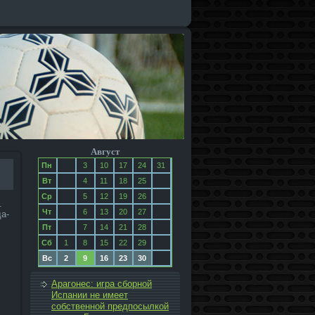
Август
Пн
3
10
17
24
31
Вт
4
11
18
25
Ср
5
12
19
26
.
Чт
6
13
20
27
а­
Пт
7
14
21
28
Сб
1
8
15
22
29
Вс
2
9
16
23
30
Арагонес: игра сборной
Испании не имеет
собственной предпосылкой