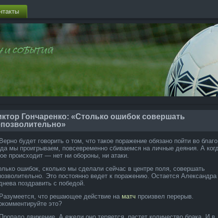
нтакты
иктор Гончаренко: «Столько ошибок совершать
епозволительно»
Верно будет говорить о том, что такое поражение обязано пойти во благо
гда­ мы проигрываем, повсевременно сбиваемся на личные деяния. А когд
кое происходит — нет ни обороны, ни атаки.
олько ошибок, сколько мы сделали сейчас в центре поля, совершать
позволительно. Это постоянно ведет к поражению. Остается Але­ксандра
днева поздравить с победой.
Разумеется, что решающее действие на
матч
произвел перерыв.
окомментируйте это?
Пропало движение. А ежели оно теряется, растет количество брака. И в