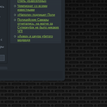
стиль «Барселоны»
Чемпи­онат со всеми
ись
известными
«Наполи» подпи­шет Поли
о
Полицейские Самары
отчитались: на матче за
Суперкубок не было никаких
ЧП!
«Анжи» и шкура убитого
 с
медведя
гры