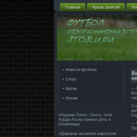
Главная
Архив запи­сей
Ко
Новости футбола
В
н
Спорт
— 
Матчи
Ко
та
Игроки
Ст
не
Адриан Лопес: Охото, чтоб
Се
Хорди Альба принял роль в
— 
Олимпиаде
Пр
Дирижер ансамбля виртуозов
— 