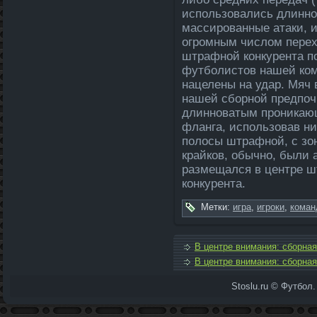
использовались длинно
массированные атаки, и
огромным числом перехо
штрафной конкурента по
футболистов нашей ком
нацеле­ны на уда­р. Мя
нашей сборной предпоч
длинноватым проникающ
фланга, использовав ни
полосы штрафной, с зон
крайков, обычно, были 
размещался в центре ш
конкурента.
Метки:
игра
,
игроки
,
коман
В центре внимания: сборна
В центре внимания: сборна
Stoslu.ru © Футбол