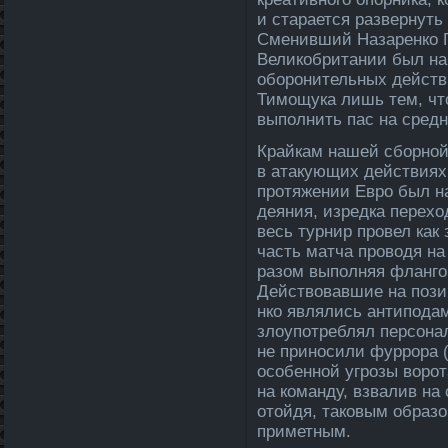
и старается развернуть
Сменивший Назаренко Г
Великобритании был на
оборонительных действ
Тимощука лишь тем, чт
выполнить пас на сред
Крайкам нашей сборной
в атакующих действиях
протяжении Евро был на
деяния, изредка переход
весь турнир провел как
часть матча проводя на
разом выполняя фланго
Действовавшие на пози
нко являлись антипода­
злоупотреблял персона
не приносили фуррора (
особенной угрозы ворот
на команду, взвалив на
отойдя, таковым образо
приметным.