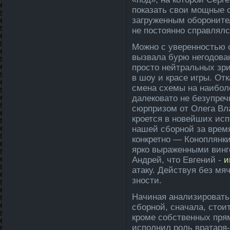
показать свои мощные 
загруженным оборонител
не постоянно справлялс
Можно с уверенностью 
вызвала бурю негодован
просто нейтральных зри
в шоу и красе игры. От
смена схемы на наиболе
да­ле­ковато не безупре
сюрпризом от Оле­га Вл
кроется в новейших ис
нашей сборной за время
конкретно — Коноплянки
ярко выраженными вин
Андрей, что Евгений -
и
атаку. Действуя без мяч
зности.
Начиная анализироват
сборной, сначала, стои
кроме собственных пря
исполнил роль вратаря-