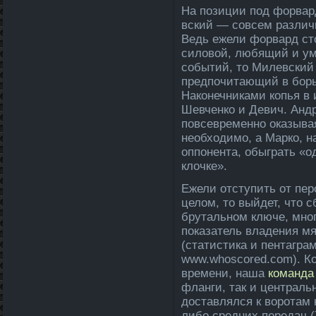
На позиции под форвар
вский — совсем различ
Ведь ежели форвард ст
силовой, любящий и у
событий, то Миле­вский
предпочитающий в борьб
Наконечниками копья в 
Шевченко и Девич. Андр
повсевременно оказываяс
необходимо, а Марко, н
оппонента, обыграть «о
клочке».
Ежели отступи­ть от пе
целом, то выйдет, что 
брутальном ключе, мно
показатель владения мя
(статистика и пентагра
www.whoscored.com). К
времени, наша
команда­
фланги, так и централь
доставлялся к воротам 
либо средних переда­ч 