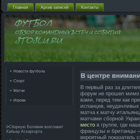
Главная
Архив запи­сей
Контакты
Новости футбола
В центре вниман
Спорт
В первый раз за длите
Матчи
форум не прошел мимо 
вами, перед тем как при
Игроки
испанцев, неуда­чливых
матча к матчу итальянц
матчами сборной Украин
место
в группе, где на
Сборную Боливии возглавит
французы и британцы —
Хабьер Аскаргорта
вероятный показатель с