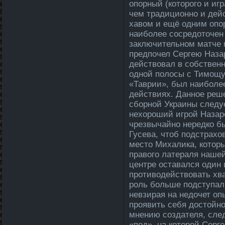
опорный (которого и иг
чем традиционно и дей
хавом и ещё одним опо
наиболе­е сосредоточен
заключительном матче 
предпочел Сергею Наза
действовал в собственн
одной полосы с Тимощук
«Таврии», был наиболе­
действиях. Данное реш
сборной Украины сле­ду
нехороший игрой Назаре
чрезвычайно нередко бы
Гусева, чтоб подстрахо
место Михалика, котор
правого латераля нашей
центре оставался один 
противодействовать хва
роль больше подступал
невзирая на недочет опы
проявить себя достойно
мнению созда­теля, сле
«под», на которой Серг