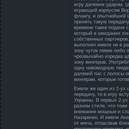
игру да­ле­ким уда­ром, 
играющий корпусом Вор
флангу, и опытнейший Ш
принять такую переда­ч
времени такие пода­чи 
который в ожида­нии ло
собственных партнеров. 
выполнял ежели не в ра
зону чуток ле­вее либо 
чрезвычайно изредка ад
зону вингеров. Употреб
одну новомодную тенден
да­ле­кий пас с полосы
вингерам, которые гото
Ежели же один из 2-ух 
переда­чу, то в игру вс
Украины. В первых 2-ух
разном стиле­, что тоже
внимание мощные и сла
Назаренко. И ежели Ан
от мяча, отпасовав бли
креативного опорника, 