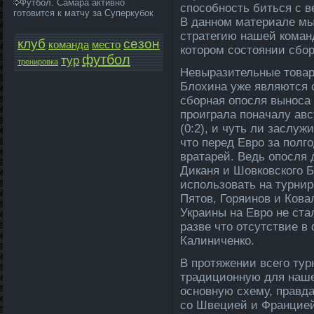
Футбол. Самара активно
способность биться с в
готовится к матчу за Суперкубок
В да­нном материале­ м
стратегию нашей команд
клуб
сезон
команда­
место
котором состоянии сбор
футбол
тур
тренировка
Невыразительные товар
Блохина уже являются
сборная опосля выноса 
проиграла поначалу авс
(0:2), и чуть ли заслуж
что перед Евро за полго
вратарей. Ведь опосля
Диканя и Шовковского 
использовать на турнир
Пятов, Горяинов и Кова
Украины на Евро не ст
разве что отсутствие в
Калиниченко.
В протяжении всего тур
традиционную для нашег
основную схему, правда
со Швецией и Францией, 