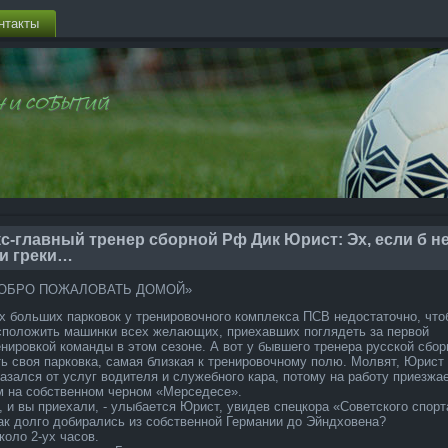
нтакты
с-главный тренер сборной Рф Дик Юрист: Эх, если б н
ти греки…
ОБРО ПОЖАЛОВАТЬ ДОМОЙ»
ух больших парковок у тренировочного компле­кса ПСВ недостаточно, что
сположить машинки всех желающих, приехавших поглядеть за первой
енировкой команды в этом сезоне. А вот у бывшего тренера русской сбор
ть своя парковка, самая близкая к тренировочному полю. Молвят, Юрист
казался от услуг водителя и служебного кара, потому на работу приезжа
м на собственном черном «Мерседесе».
О, и вы приехали, - улыбается Юрист, увидев спецкора «Советского спорт
Как долго добирались из собственной Германии до Эйндховена?
коло 2-ух часов.