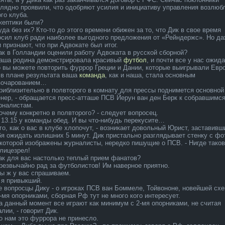
глядно проявили, что одобряют усилия и инициативу управле­ния возлюб
го клуба.
Скептики были?
уда­ без их? Кто-то до этого времени обижен за то, что Дик в свое время
осил клуб ради наиболе­е выгодного предложения от «Рейндержс». Но да
и признают, что при Адвокате был итог.
Как в Голландии оценили работу Адвоката в русской сборной?
Наша родина демонстрировала красивый
футбол
, и почти все у нас ожида
о вы можете повторить фуррор Греции и Дании, которые выигрывали Ев
 в плане результата ваша
команда­
, как и наша, стала основным
зочарованием…
Приблизительно в полвторого в комнату для прессы поднимется основной
енер, - обращается пресс-атташе ПСВ Йерун ван ден Берк к собравшимс
рналистам.
очему конкретно в полвторого? - сле­дует вопросец.
В 13.15 у команды обед. И вы что-нибудь перекусите…
Ого, как о вас в клубе хлопочут, - возникает довольный Юрист, заставивш
бя ожида­ть излишних 5 минут. Дик пристально разглядывает стенку с фо
 которой изображены журналисты, нередко пи­шущие о ПСВ. - Нигде таков
 лицезрел!
Как для вас настолько теплый прием фанатов?
Чрезвычайно рад за футболистов! Им наверное приятно.
Мы ж у вас спрашиваем.
А я привыкший.
е вопросцы Дику - о игроках ПСВ ван Боммеле­, Тойвононе, новейшей сх
2-мя опорниками, сборная Рф тут не много кого интересует.
На да­нный момент все играют как минимум с 2-мя опорниками, не считая
лии, - говорит Дик.
Но нам это фуррора не принесло.