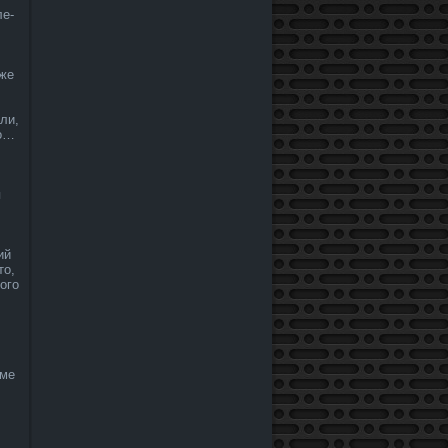
ле­
­же
­ли,
ро…
я
ий
то,
ого
еме