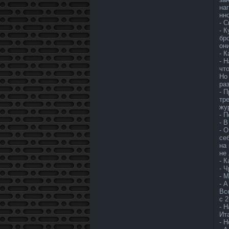
на
нно
- 
- К
бр
он
- 
- 
чт
Но
ра
- 
тр
жу
- П
- 
- 
се
на
не
- 
- 
- 
- 
Вс
с 
- 
Ита
- 