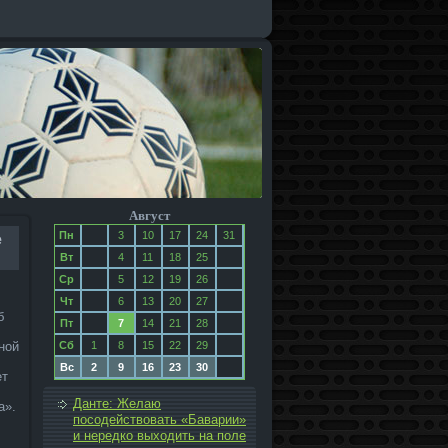
Август
Пн
3
10
17
24
31
е
Вт
4
11
18
25
Ср
5
12
19
26
Чт
6
13
20
27
б
Пт
7
14
21
28
ной
Сб
1
8
15
22
29
Вс
2
9
16
23
30
ет
Данте: Желаю
а».
посодействовать «Баварии»
и нередко выходить на поле­