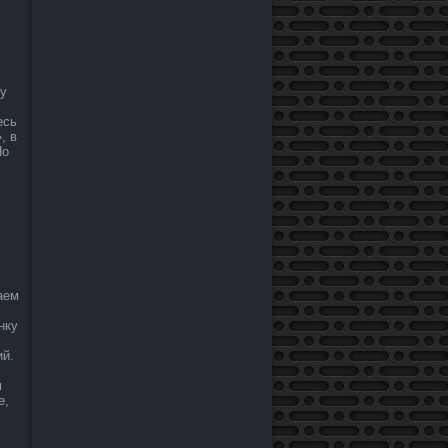
.
му
есь
, в
Но
аем
нку
ий.
м
е,