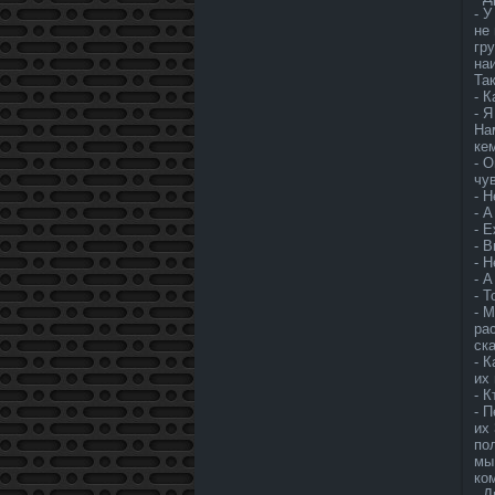
- 
не
гр
на
Та
- К
- 
На
ке
- 
чу
- Н
- 
- 
- 
- 
- А
- 
- М
ра
ск
- 
их 
- К
- 
их
по
мы
ко
- 