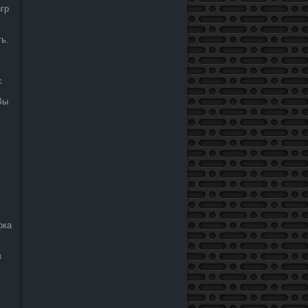
игр
ь.
с
Вы
ока
в
,