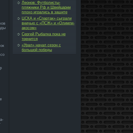
Леонов: Футболисты-
пляжники Рф и Швейцарии
плохо игрались в защите
ЦСКА и «Спартак» сыграли
вничью с «ПСЖ» и «Олимпи­
ков
нды
акосом»
Сергей Рыбалка пока не
тренится
«Урал» начал сезон с
сок
большой победы
 со
р
е
а­
т