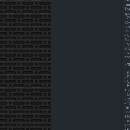
- 
го
Тр
тр
- 
бр
по
на
- 
бы
шу
оп
шу
пр
«П
- 
- Е
- 
- 
в 
- 
со
- 
Ни
на
эт
чт
уп
- 