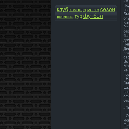
- А
По
клуб
сезон
команда­
место
ра
Бы
футбол
тур
тренировка
оп
Ка
(е
от
ба
до
Не
Ди
по
св
Во
Мо
не
по
- Н
Эн
Еж
во
сф
от
«П
- 
мо
Фр
за