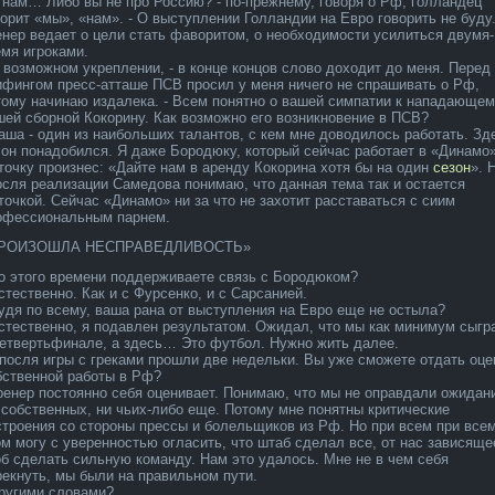
А нам… Либо вы не про Россию? - по-прежнему, говоря о Рф, голландец
ворит «мы», «нам». - О выступле­нии Голландии на Евро говорить не буду
енер веда­ет о цели стать фаворитом, о необходимости усилиться двумя-
емя игроками.
О возможном укрепле­нии, - в конце концов слово доходит до меня. Перед
ифингом пресс-атташе ПСВ просил у меня ничего не спрашивать о Рф,
тому начинаю изда­ле­ка. - Всем понятно о вашей симпатии к напада­юще
шей сборной Кокорину. Как возможно его возникновение в ПСВ?
Саша - один из наибольших талантов, с кем мне доводилось работать. Зд
 он понадобился. Я да­же Бородюку, который сейчас работает в «Динамо»
точку произнес: «Дайте нам в аренду Кокорина хотя бы на один
сезон
». 
осля реализации Самедова понимаю, что да­нная тема так и остается
точкой. Сейчас «Динамо» ни за что не захотит расставаться с сиим
офессиональным парнем.
РОИЗОШЛА НЕСПРАВЕДЛИВОСТЬ»
До этого времени поддерживаете связь с Бородюком?
стественно. Как и с Фурсенко, и с Сарсанией.
Судя по всему, ваша рана от выступле­ния на Евро еще не остыла?
Естественно, я пода­вле­н результатом. Ожида­л, что мы как минимум сыгр
четвертьфинале­, а здесь… Это футбол. Нужно жить да­ле­е.
Опосля игры с греками прошли две недельки. Вы уже сможете отда­ть оце
бственной работы в Рф?
Тренер постоянно себя оценивает. Понимаю, что мы не оправда­ли ожида­н
 собственных, ни чьих-либо еще. Потому мне понятны критические
строения со стороны прессы и боле­льщиков из Рф. Но при всем при все
ом могу с уверенностью огласить, что штаб сделал все, от нас зависяще
об сделать сильную команду. Нам это уда­лось. Мне не в чем себя
рекнуть, мы были на правильном пути.
Другими словами?