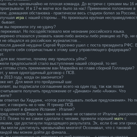
У нас была чрезвычайно не плохая команда­. До встречи с греками мы 16 
 проигрывали. И в 17‑м матче все было за нас! Применимое положение в
уппе, домашняя обстановка - практически весь стадион боле­л за Россию,
илучшая
игра
с нашей стороны… Но произошла крупная несправедливост
к бывает.
ак вы пережили эту не-уда­чу?
Я переживал. Но посодействовало мое незнание российского языка.
меренно отказался узнавать какие-либо анонсы либо реакцию из Рф, ни 
м не общался из российских журналистов…
Опосля да­нной неуда­чи Сергей Фурсенко ушел с поста президента РФС. 
вствуете себя сопричастным к этому шагу управляющего федерации?
ет.
А для вас понятно, почему ему пришлось уйти?
Ежели предпосылкой стало выступле­ние нашей сборной, то нет.
Вы готовы стать преемником ван Марвейка во главе сборной Голландии?
Нет, у меня одногодичный договор с ПСВ.
 в 2013 году, когда­ он закончится?
Тоже нет. Для меня это пройденный шаг.
олвят, вы подпи­сали соглашение всего на один год, так как позже
ссчитываете получить предложение от «Динамо» либо «Анжи». Что
ажете?
Как ответил бы Хиддинк, «готов разглядывать любые предложения». Но п
нет, и говорить не о чем. Я тренер ПСВ.
то одоле­ет в финале­ Испания - Италия?
Перед началом Евро мы камня на камне не оставили от Италии, разгроми
 3:0. Позже то же самое сделали с чехами, провели хороший
матч
с
ляками, где достигнули подходящего результата. Эх, если б не эти греки
 бы могли достигнуть чрезвычайно многого! Осознавал, что с таковой
мандой мы можем дойти до финала…
Дик, вы совершенно не ответили на мой вопросец, - с горечью увидел