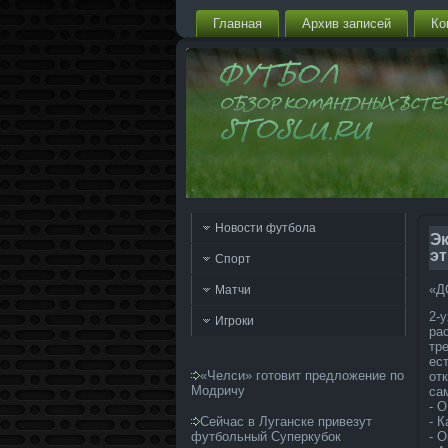
Главная
Архив запи­сей
Ко
Новости футбола
Эк
э
Спорт
«Д
Матчи
2-
Игроки
ра
тр
ес
«Челси» готовит предложение по
от
Модричу
са
- 
Сейчас в Луганске привезут
- 
футбольный Суперкубок
- О