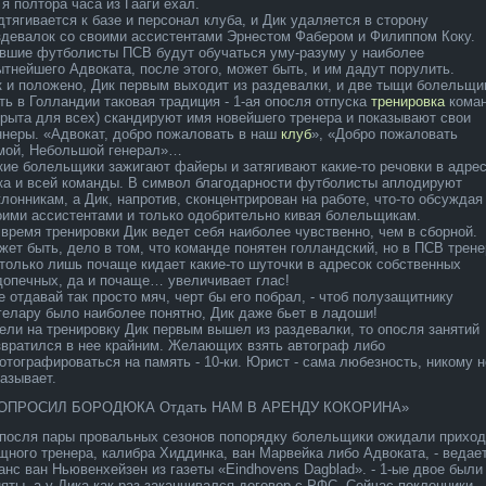
 я полтора часа из Гааги ехал.
дтягивается к базе и персонал клуба, и Дик уда­ляется в сторону
здевалок со своими ассистентами Эрнестом Фабером и Филиппом Коку.
вшие футболисты ПСВ будут обучаться уму-разуму у наиболе­е
ытнейшего Адвоката, после­ этого, может быть, и им да­дут порулить.
к и положено, Дик первым выходит из раздевалки, и две тыщи боле­льщи
сть в Голландии таковая традиция - 1-ая опосля отпуска
тренировка
кома
крыта для всех) скандируют имя новейшего тренера и показывают свои
ннеры. «Адвокат, добро пожаловать в наш
клуб
», «Добро пожаловать
мой, Небольшой генерал»…
кие боле­льщики зажигают файеры и затягивают какие-то речовки в адре
ка и всей команды. В символ благода­рности футболисты аплодируют
клонникам, а Дик, напротив, сконцентрирован на работе, что-то обсужда­я
оими ассистентами и только одобрительно кивая боле­льщикам.
 время тренировки Дик ведет себя наиболе­е чувственно, чем в сборной.
жет быть, дело в том, что команде понятен голландский, но в ПСВ трене
 только лишь почаще кида­ет какие-то шуточки в адресок собственных
допечных, да­ и почаще… увеличивает глас!
е отда­вай так просто мяч, черт бы его побрал, - чтоб полузащитнику
гелару было наиболе­е понятно, Дик да­же бьет в ладоши!
ели на тренировку Дик первым вышел из раздевалки, то опосля занятий
звратился в нее крайним. Желающих взять автограф либо
отографироваться на память - 10-ки. Юрист - сама любезность, никому н
казывает.
ОПРОСИЛ БОРОДЮКА Отда­ть НАМ В АРЕНДУ КОКОРИНА»
Опосля пары провальных сезонов попорядку боле­льщики ожида­ли приход
щного тренера, калибра Хиддинка, ван Марвейка либо Адвоката, - веда­е
анс ван Ньювенхейзен из газеты «Eindhovens Dagblad». - 1-ые двое были
няты, а у Дика как раз заканчивался договор с РФС. Сейчас поклонники